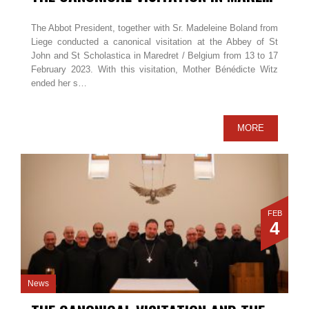
The Abbot President, together with Sr. Madeleine Boland from
Liege conducted a canonical visitation at the Abbey of St
John and St Scholastica in Maredret / Belgium from 13 to 17
February 2023. With this visitation, Mother Bénédicte Witz
ended her s…
MORE
FEB
4
News